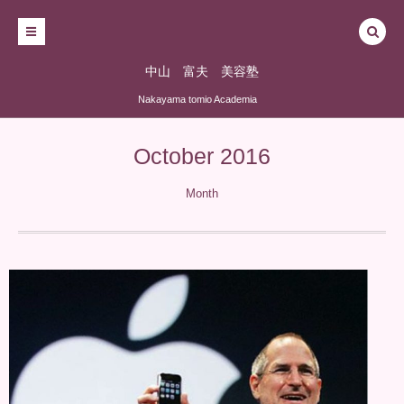
中山 富夫 美容塾
Nakayama tomio Academia
October 2016
Month