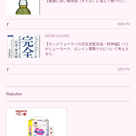
【健康に良い食用油（オイル）】選んで食べたい。
5556 PV
2023年11月29日
【ロックフェーラーの完全支配石油・戦争編】パリ
やニューヨーク、ロンドン襲撃テロについて考えさ
せら...
5372 PV
Rakuten