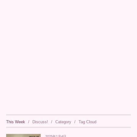
This Week
Discuss!
Category
Tag Cloud
2025年1月4日