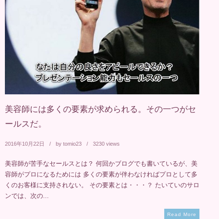
美容師には多くの要素が求められる。その一つがセ
ールスだ。
2016年10月22日
by
tomio23
3230 views
美容師が苦手なセールスとは？ 何回かブログでも書いているが、美
容師がプロになるためには 多くの要素が伴わなければプロとして多
くのお客様に支持されない。 その要素とは・・・？ たいていのサロ
ンでは、次の...
Read More