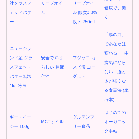
社グラスフ
リーブオイ
リーブオイ
健康で、美
ェッドバタ
ル
ル
酸度0.3%
く
ー
以下 250ml
「腸の力」
であなたは
ニュージラ
変わる
:
一生
ンド産 グラ
安全ですば
フジッコ カ
病気になら
スフェット
らしい 亜麻
スピ海 ヨー
ない、脳と
バター無塩
仁油
グルト
体が強くな
1kg 冷凍
る食事法 (単
行本)
はじめての
ギー・イー
グルテンフ
MCT
オイル
オーガニッ
ジー 100g
リー食品
ク手帖