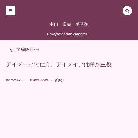
中山 富夫 美容塾
Nakayama tomio Academia
2015年5月5日
アイメークの仕方、アイメイクは瞳が主役
by
tomio23
10489
views
約4分