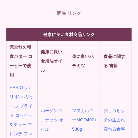
ー 商品 リンク ー
健康に良い食材商品リンク
完全無欠朝
健康に良い
食
バター コ
体に良いハ
食品に関す
食用油オイ
ーヒーで使
チミツ
る 書籍
ル
用
HARIO (ハ
リオ) ハリオ
ール ブライ
バージンコ
マヌカハニ
ジョコビッ
ト コーヒー
コナッツ オ
ーMGO400+
チの生まれ
& ティー フ
イル
500g
変わる食事
レンチ プレ