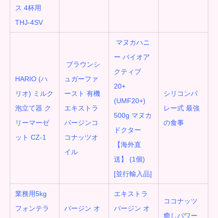
ス 4杯用
THJ-4SV
マヌカハニ
ー バイオア
ブラウンシ
クティブ
HARIO (ハ
ュガーファ
20+
リオ) ミルク
ースト 有機
シリコンバ
(UMF20+)
泡立て器 ク
エキストラ
レー式 最強
500g マヌカ
リーマーゼ
バージンコ
の食事
ドクター
ット CZ-1
コナッツオ
【海外直
イル
送】 (1個)
[並行輸入品]
業務用5kg
エキストラ
ココナッツ
フォンテラ
バージン オ
バージン オ
癒しパワー