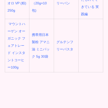
オロ VP (粉)
（20g×10
リーパン
きている 実
250g
包)
践編
マウントハ
ーゲン オー
携帯用日本
ガニック フ
製粉 アマニ
グルテンフ
ェアトレー
油 ミニパッ
リーパスタ
ド インスタ
ク 5g 30袋
ントコーヒ
ー100g