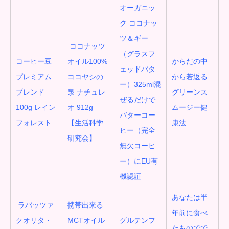
オーガニッ
ク ココナッ
ツ＆ギー
ココナッツ
（グラスフ
コーヒー豆
オイル100%
からだの中
ェッドバタ
プレミアム
ココヤシの
から若返る
ー）325ml混
ブレンド
泉 ナチュレ
グリーンス
ぜるだけで
100g レイン
オ 912g
ムージー健
バターコー
フォレスト
【生活科学
康法
ヒー（完全
研究会】
無欠コーヒ
ー）にEU有
機認証
あなたは半
ラバッツァ
携帯出来る
年前に食べ
クオリタ・
MCTオイル
グルテンフ
たものでで