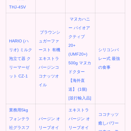
THJ-4SV
マヌカハニ
ー バイオア
ブラウンシ
クティブ
HARIO (ハ
ュガーファ
20+
リオ) ミルク
ースト 有機
シリコンバ
(UMF20+)
泡立て器 ク
エキストラ
レー式 最強
500g マヌカ
リーマーゼ
バージンコ
の食事
ドクター
ット CZ-1
コナッツオ
【海外直
イル
送】 (1個)
[並行輸入品]
業務用5kg
エキストラ
ココナッツ
フォンテラ
バージン オ
バージン オ
癒しパワー
社グラスフ
リーブオイ
リーブオイ