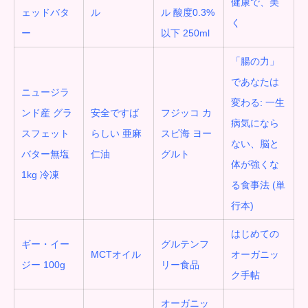
健康で、美
ェッドバタ
ル
ル
酸度0.3%
く
ー
以下 250ml
「腸の力」
であなたは
ニュージラ
変わる
:
一生
ンド産 グラ
安全ですば
フジッコ カ
病気になら
スフェット
らしい 亜麻
スピ海 ヨー
ない、脳と
バター無塩
仁油
グルト
体が強くな
1kg 冷凍
る食事法 (単
行本)
はじめての
ギー・イー
グルテンフ
MCT
オイル
オーガニッ
ジー 100g
リー食品
ク手帖
オーガニッ