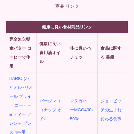
ー 商品 リンク ー
健康に良い食材商品リンク
完全無欠朝
健康に良い
食
バター コ
体に良いハ
食品に関す
食用油オイ
ーヒーで使
チミツ
る 書籍
ル
用
HARIO (ハ
リオ) ハリオ
ール ブライ
バージンコ
マヌカハニ
ジョコビッ
ト コーヒー
コナッツ オ
ーMGO400+
チの生まれ
& ティー フ
イル
500g
変わる食事
レンチ プレ
ス 4杯用