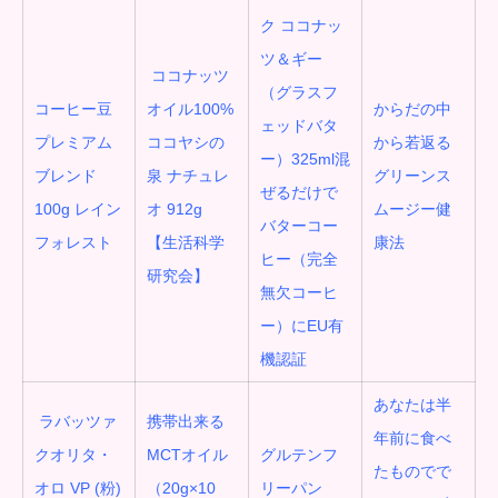
ク ココナッ
ツ＆ギー
ココナッツ
（グラスフ
コーヒー豆
オイル100%
からだの中
ェッドバタ
プレミアム
ココヤシの
から若返る
ー）325ml混
ブレンド
泉 ナチュレ
グリーンス
ぜるだけで
100g レイン
オ 912g
ムージー健
バターコー
フォレスト
【生活科学
康法
ヒー（完全
研究会】
無欠コーヒ
ー）にEU有
機認証
あなたは半
ラバッツァ
携帯出来る
年前に食べ
クオリタ・
MCTオイル
グルテンフ
たものでで
オロ VP (粉)
（20g×10
リーパン