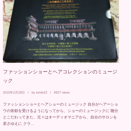
ファッションショーとヘアコレクションのミュージ
ック
2015年2月28日
by
tomio23
6927 views
ファッションショーとヘアショーのミュージック 自分がヘアーショ
ウの依頼を受けるようになってから、ショーのミュージックに 随分
とこだわってきた、元々はオーディオマニアから、自分のサロンを
若さゆえに クラ...