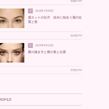
63567 PV
4
2013年7月30日
眉カットの仕方 自分に似合う眉の位
置と形
61936 PV
5
2013年8月15日
唇の描き方と唇の形と位置
57553 PV
ROFILE