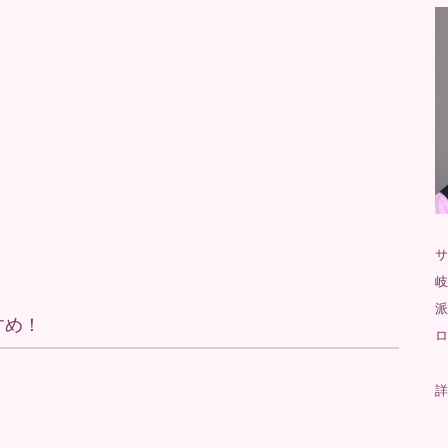
サ
岐
派
すめ！
ロ
詳