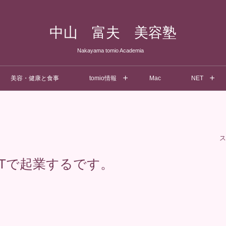
中山 富夫 美容塾
Nakayama tomio Academia
美容・健康と食事
tomio情報
Mac
NET
ス
ETで起業するです。