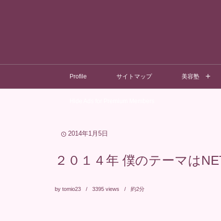
Profile
サイトマップ
美容塾
Hide Ads for Premium Members
2014年1月5日
２０１４年 僕のテーマはN
by
tomio23
3395
views
約2分