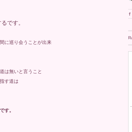
するです。
R
間に巡り会うことが出来
道は無いと言うこと
指す道は
です。