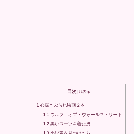
目次
[
非表示
]
1
心揺さぶられ映画２本
1.1
ウルフ・オブ・ウォールストリート
1.2
黒いスーツを着た男
1.3
小説家を見つけたら