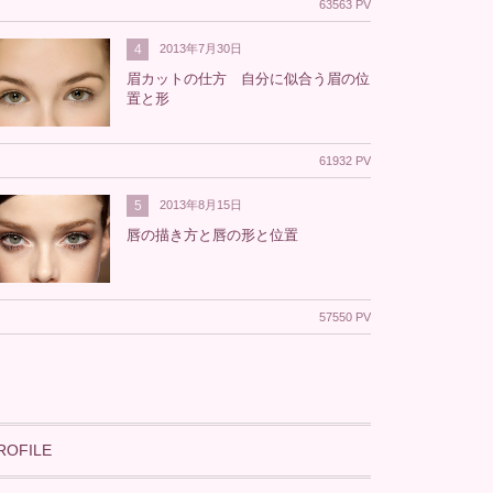
63563 PV
4
2013年7月30日
眉カットの仕方 自分に似合う眉の位
置と形
61932 PV
5
2013年8月15日
唇の描き方と唇の形と位置
57550 PV
ROFILE