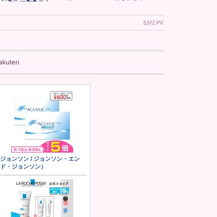
5372 PV
akuten