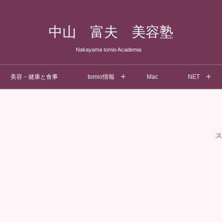
中山 富夫 美容塾
Nakayama tomio Academia
美容・健康と食事
tomio情報
Mac
NET
ス