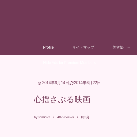
Profile
サイトマップ
美容塾
Hide Ads for Premium Members
2014年6月14日
2014年6月22日
心揺さぶる映画
by
tomio23
4079
views
約3分