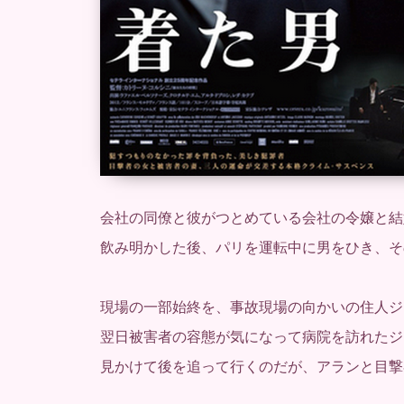
会社の同僚と彼がつとめている会社の令嬢と結
飲み明かした後、パリを運転中に男をひき、そ
現場の一部始終を、事故現場の向かいの住人ジ
翌日被害者の容態が気になって病院を訪れたジ
見かけて後を追って行くのだが、アランと目撃