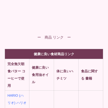
ー 商品 リンク ー
健康に良い食材商品リンク
完全無欠朝
健康に良い
食
バター コ
体に良いハ
食品に関す
食用油オイ
ーヒーで使
チミツ
る 書籍
ル
用
HARIO (ハ
リオ) ハリオ