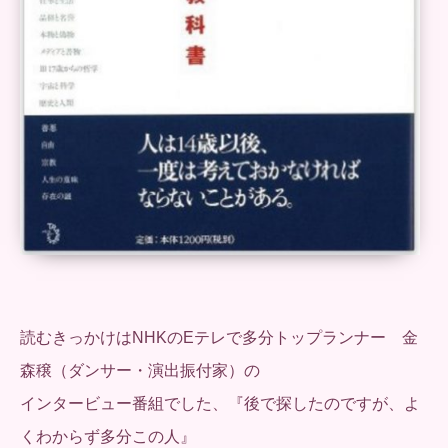
読むきっかけはNHKのEテレで多分トップランナー 金
森穣（ダンサー・演出振付家）の
インタービュー番組でした、『後で探したのですが、よ
くわからず多分この人』