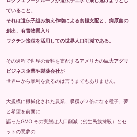
ロクフェラーグループが遺伝子工学で成し遂げようとし
ていること、
それは遺伝子組み換え作物による食糧支配と、病原菌の
創出、有害物質入り
ワクチン接種を活用しての世界人口削減である。
その過程で世界の食料を支配するアメリカの
巨大アグリ
ビジネス企業や製薬会社
が
世界中から暴利を貪るのは言うまでもありません。
大規模に機械化された農業、収穫が２倍になる種子、夢
と希望を前面に
謳ったGMO-その実態は人口削減（劣生民族抹殺）とセ
ットの悪夢の