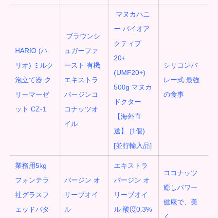
マヌカハニ
ー バイオア
ブラウンシ
クティブ
HARIO (ハ
ュガーファ
20+
リオ) ミルク
ースト 有機
シリコンバ
(UMF20+)
泡立て器 ク
エキストラ
レー式 最強
500g マヌカ
リーマーゼ
バージンコ
の食事
ドクター
ット CZ-1
コナッツオ
【海外直
イル
送】 (1個)
[並行輸入品]
業務用5kg
エキストラ
ココナッツ
フォンテラ
バージン オ
バージン オ
癒しパワー
社グラスフ
リーブオイ
リーブオイ
健康で、美
ェッドバタ
ル
ル
酸度0.3%
く