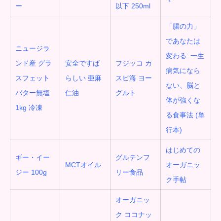
ー
以下 250ml
「腸の力」
であなたは
ニュージラ
変わる
:
一生
ンド産 グラ
安全ですば
フジッコ カ
病気になら
スフェット
らしい 亜麻
スピ海 ヨー
ない、脳と
バター無塩
仁油
グルト
体が強くな
1kg 冷凍
る食事法 (単
行本)
はじめての
ギー・イー
グルテンフ
MCT
オイル
オーガニッ
ジー 100g
リー食品
ク手帖
オーガニッ
ク ココナッ