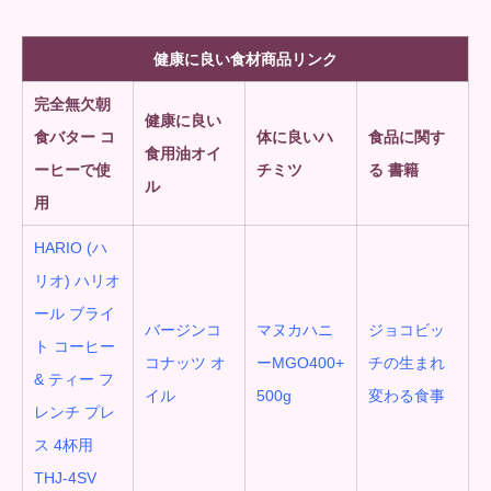
健康に良い食材商品リンク
完全無欠朝
健康に良い
食
バター コ
体に良いハ
食品に関す
食用油オイ
ーヒーで使
チミツ
る 書籍
ル
用
HARIO (ハ
リオ) ハリオ
ール ブライ
バージンコ
マヌカハニ
ジョコビッ
ト コーヒー
コナッツ オ
ーMGO400+
チの生まれ
& ティー フ
イル
500g
変わる食事
レンチ プレ
ス 4杯用
THJ-4SV