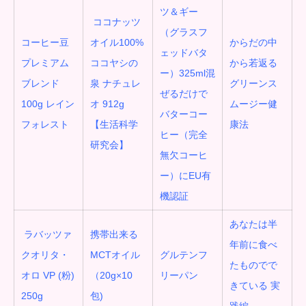
ツ＆ギー
ココナッツ
（グラスフ
コーヒー豆
オイル100%
からだの中
ェッドバタ
プレミアム
ココヤシの
から若返る
ー）325ml混
ブレンド
泉 ナチュレ
グリーンス
ぜるだけで
100g レイン
オ 912g
ムージー健
バターコー
フォレスト
【生活科学
康法
ヒー（完全
研究会】
無欠コーヒ
ー）にEU有
機認証
あなたは半
ラバッツァ
携帯出来る
年前に食べ
クオリタ・
MCTオイル
グルテンフ
たものでで
オロ VP (粉)
（20g×10
リーパン
きている 実
250g
包)