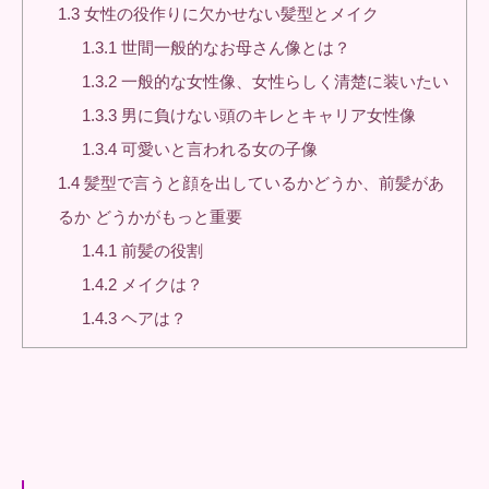
1.3
女性の役作りに欠かせない髪型とメイク
1.3.1
世間一般的なお母さん像とは？
1.3.2
一般的な女性像、女性らしく清楚に装いたい
1.3.3
男に負けない頭のキレとキャリア女性像
1.3.4
可愛いと言われる女の子像
1.4
髪型で言うと顔を出しているかどうか、前髪があ
るか どうかがもっと重要
1.4.1
前髪の役割
1.4.2
メイクは？
1.4.3
ヘアは？