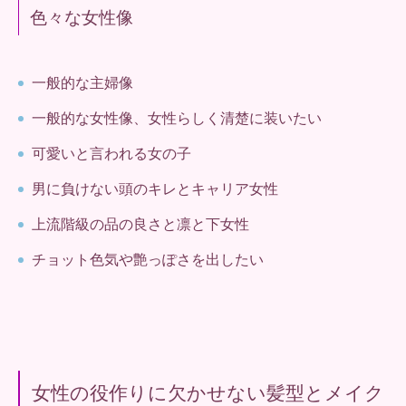
色々な女性像
一般的な主婦像
一般的な女性像、女性らしく清楚に装いたい
可愛いと言われる女の子
男に負けない頭のキレとキャリア女性
上流階級の品の良さと凛と下女性
チョット色気や艶っぽさを出したい
女性の役作りに欠かせない髪型とメイク