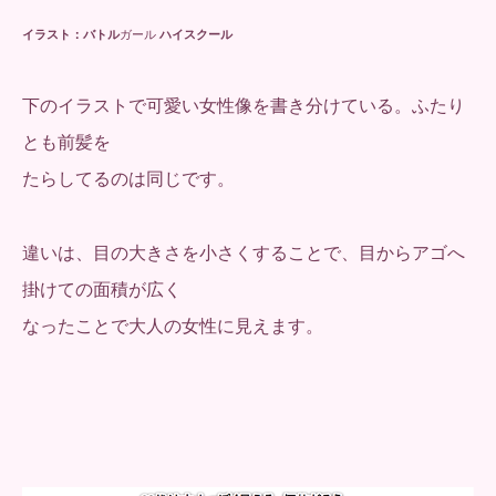
イラスト：バトル
ガール
ハイスクール
下のイラストで可愛い女性像を書き分けている。ふたり
とも前髪を
たらしてるのは同じです。
違いは、目の大きさを小さくすることで、目からアゴへ
掛けての面積が広く
なったことで大人の女性に見えます。