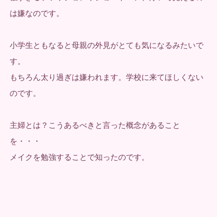
は嫌なのです。
小学生ともなると母親の外見がとても気になるみたいで
す。
もちろん太り過ぎは嫌われます。学校に来てほしくない
のです。
主婦とは？こうあるべきと言った概念があること
を・・・
メイクを勉強することで知ったのです。