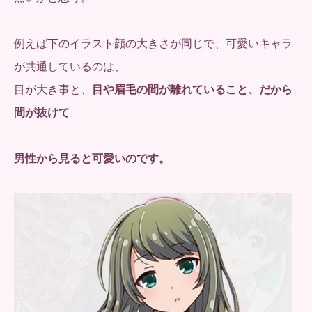
例えば下のイラスト顔の大きさが同じで、可愛いキャラ
が共通しているのは、
目が大き事と、
目や眉毛の間が離れていること、だから
間が抜けて
男性から見ると可愛いのです。