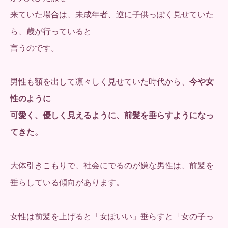
来ていた場合は、未成年者、逆に子供っぽく見せていた
ら、歳が行っていると
言うのです。
男性も額を出して凛々しく見せていた時代から、
今や女
性のように
可愛く、優しく見えるように、前髪を垂らすようになっ
てきた。
大体引きこもりで、社会にでるのが嫌な男性は、前髪を
垂らしている傾向があります。
女性は前髪を上げると「女ぽいい」垂らすと「女の子っ