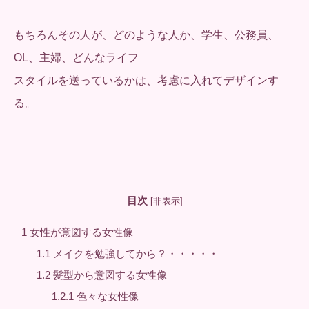
もちろんその人が、どのような人か、学生、公務員、
OL、主婦、どんなライフ
スタイルを送っているかは、考慮に入れてデザインす
る。
目次
[
非表示
]
1
女性が意図する女性像
1.1
メイクを勉強してから？・・・・・
1.2
髪型から意図する女性像
1.2.1
色々な女性像