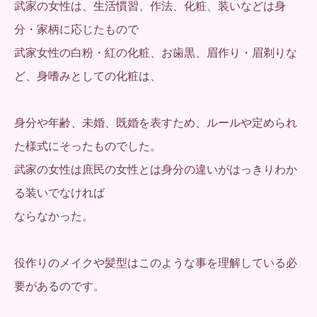
武家の女性は、生活慣習、作法、化粧、装いなどは身
分・家柄に応じたもので
武家女性の白粉・紅の化粧、お歯黒、眉作り・眉剃りな
ど、身嗜みとしての化粧は、
身分や年齢、未婚、既婚を表すため、ルールや定められ
た様式にそったものでした。
武家の女性は庶民の女性とは身分の違いがはっきりわか
る装いでなければ
ならなかった。
役作りのメイクや髪型はこのような事を理解している必
要があるのです。