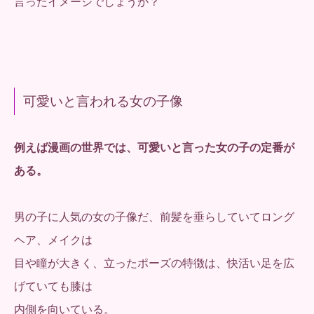
言ったイメージでしょうか？
可愛いと言われる女の子像
例えば漫画の世界では、可愛いと言った女の子の定番が
ある。
男の子に人気の女の子像だ、前髪を垂らしていてロング
ヘア、メイクは
目や瞳が大きく、立ったポーズの特徴は、快活い足を広
げていても膝は
内側を向いている。