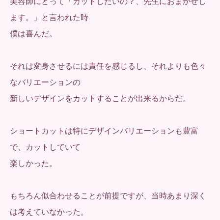
美容師にとって「カットしたいの？、先生におまかせし
ます。」と言われた時
僕は喜んだ。
それは変身させるには責任を感じるし、それよりも色々
なバリエーションの
新しいデザインをカットすることが出来るからだ。
ショートカットは特にデザインバリエーションも豊富
で、カットしていて
楽しかった。
もちろん似合わせることが前提ですが、当時あまり深く
は考えていなかった。