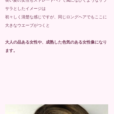
長い髪の女性もストレートヘアで風になびくようなサラ
サラとしたイメージは
初々しく清楚な感じですが、同じロングヘアでもここに
大きなウエーブがつくと
大人の品ある女性や、成熟した色気のある女性像になり
ます。