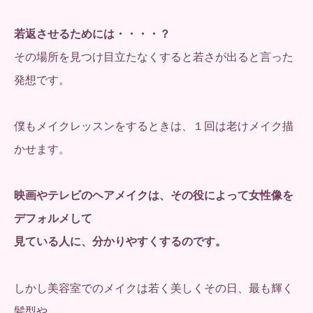
若返させるためには・・・・？
その場所を見つけ目立たなくすると若さが出ると言った
発想です。
僕もメイクレッスンをするときは、１回は老けメイク描
かせます。
映画やテレビのヘアメイクは、その役によって女性像を
デフォルメして
見ている人に、分かりやすくするのです。
しかし美容室でのメイクは若く美しくその日、最も輝く
髪型や