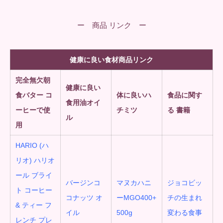
ー 商品 リンク ー
健康に良い食材商品リンク
完全無欠朝
健康に良い
食
バター コ
体に良いハ
食品に関す
食用油オイ
ーヒーで使
チミツ
る 書籍
ル
用
HARIO (ハ
リオ) ハリオ
ール ブライ
バージンコ
マヌカハニ
ジョコビッ
ト コーヒー
コナッツ オ
ーMGO400+
チの生まれ
& ティー フ
イル
500g
変わる食事
レンチ プレ