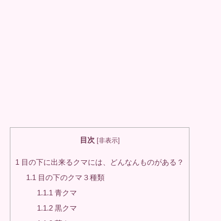
目次
[
非表示
]
1
目の下に出来るクマには、どんなんものがある？
1.1
目の下のクマ３種類
1.1.1
青クマ
1.1.2
黒クマ