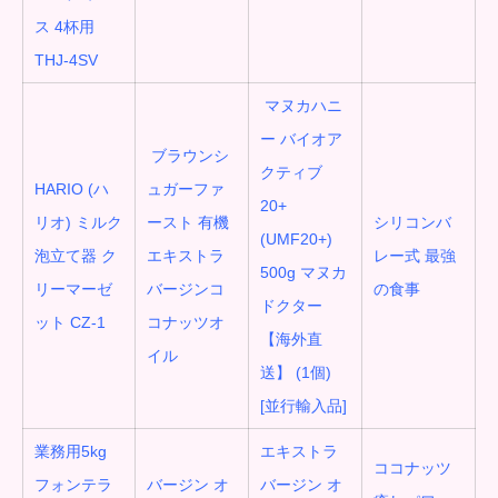
ス 4杯用
THJ-4SV
マヌカハニ
ー バイオア
ブラウンシ
クティブ
HARIO (ハ
ュガーファ
20+
リオ) ミルク
ースト 有機
シリコンバ
(UMF20+)
泡立て器 ク
エキストラ
レー式 最強
500g マヌカ
リーマーゼ
バージンコ
の食事
ドクター
ット CZ-1
コナッツオ
【海外直
イル
送】 (1個)
[並行輸入品]
業務用5kg
エキストラ
ココナッツ
フォンテラ
バージン オ
バージン オ