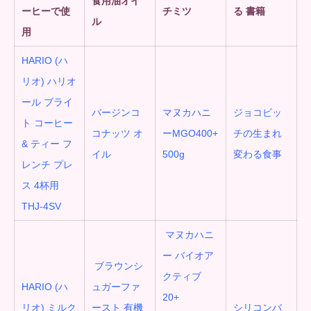
食用油オイ
ーヒーで使
チミツ
る 書籍
ル
用
HARIO (ハ
リオ) ハリオ
ール ブライ
バージンコ
マヌカハニ
ジョコビッ
ト コーヒー
コナッツ オ
ーMGO400+
チの生まれ
& ティー フ
イル
500g
変わる食事
レンチ プレ
ス 4杯用
THJ-4SV
マヌカハニ
ー バイオア
ブラウンシ
クティブ
HARIO (ハ
ュガーファ
20+
リオ) ミルク
ースト 有機
シリコンバ