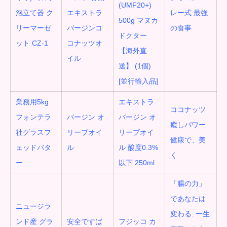
(UMF20+)
泡立て器 ク
エキストラ
レー式 最強
500g マヌカ
リーマーゼ
バージンコ
の食事
ドクター
ット CZ-1
コナッツオ
【海外直
イル
送】 (1個)
[並行輸入品]
業務用5kg
エキストラ
ココナッツ
フォンテラ
バージン オ
バージン オ
癒しパワー
社グラスフ
リーブオイ
リーブオイ
健康で、美
ェッドバタ
ル
ル
酸度0.3%
く
ー
以下 250ml
「腸の力」
であなたは
ニュージラ
変わる
:
一生
ンド産 グラ
安全ですば
フジッコ カ